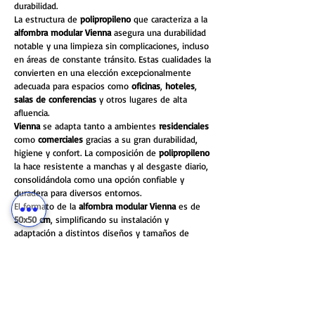
durabilidad.
La estructura de
polipropileno
que caracteriza a la
alfombra modular Vienna
asegura una durabilidad
notable y una limpieza sin complicaciones, incluso
en áreas de constante tránsito. Estas cualidades la
convierten en una elección excepcionalmente
adecuada para espacios como
oficinas
,
hoteles
,
salas de conferencias
y otros lugares de alta
afluencia.
Vienna
se adapta tanto a ambientes
residenciales
como
comerciales
gracias a su gran durabilidad,
higiene y confort. La composición de
polipropileno
la hace resistente a manchas y al desgaste diario,
consolidándola como una opción confiable y
duradera para diversos entornos.
El formato de la
alfombra modular Vienna
es de
50x50 cm
, simplificando su instalación y
adaptación a distintos diseños y tamaños de
habitaciones. Se comercializa en cajas que cubren
un área de
5 metros cuadrados
, con un total de
20 piezas modulares
por caja, garantizando
cobertura suficiente para proyectos de variadas
dimensiones.
La
construcción de tipo nudo
de la
alfombra
le