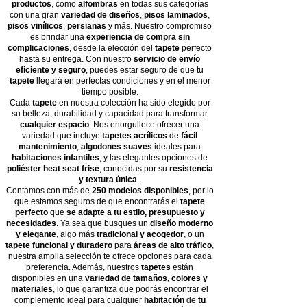
productos
, como
alfombras
en todas sus categorías
con una gran
variedad de diseños
,
pisos laminados
,
pisos vinílicos
,
persianas
y más. Nuestro compromiso
es brindar una
experiencia de compra sin
complicaciones
, desde la elección del
tapete
perfecto
hasta su entrega. Con nuestro
servicio de envío
eficiente y seguro
, puedes estar seguro de que tu
tapete
llegará en perfectas condiciones y en el menor
tiempo posible.
Cada
tapete
en nuestra colección ha sido elegido por
su belleza, durabilidad y capacidad para transformar
cualquier espacio
. Nos enorgullece ofrecer una
variedad que incluye
tapetes acrílicos
de
fácil
mantenimiento
,
algodones suaves
ideales para
habitaciones infantiles
, y las elegantes opciones de
poliéster heat seat frise
, conocidas por su
resistencia
y textura única
.
Contamos con más de
250 modelos disponibles
, por lo
que estamos seguros de que encontrarás el
tapete
perfecto
que
se adapte a tu estilo, presupuesto y
necesidades
. Ya sea que busques un
diseño moderno
y elegante
, algo más
tradicional y acogedor
, o un
tapete funcional y duradero
para
áreas de alto tráfico
,
nuestra amplia selección te ofrece opciones para cada
preferencia. Además, nuestros
tapetes
están
disponibles en una
variedad de tamaños, colores y
materiales
, lo que garantiza que podrás encontrar el
complemento ideal para cualquier
habitación
de
tu