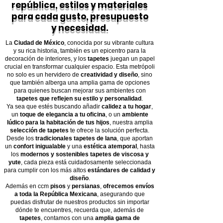
república, estilos y materiales
para cada gusto, presupuesto
y necesidad.
La
Ciudad de México
, conocida por su vibrante cultura
y su rica historia, también es un epicentro para la
decoración de interiores, y los
tapetes
juegan un papel
crucial en transformar cualquier espacio. Esta metrópoli
no solo es un hervidero de
creatividad y diseño
, sino
que también alberga una amplia gama de opciones
para quienes buscan mejorar sus ambientes con
tapetes que reflejen su estilo y personalidad
.
Ya sea que estés buscando añadir
calidez a tu hogar
,
un
toque de elegancia a tu oficina
, o un
ambiente
lúdico para la habitación de tus hijos
, nuestra amplia
selección de tapetes
te ofrece la solución perfecta.
Desde los
tradicionales tapetes de lana
, que aportan
un
confort inigualable
y una
estética atemporal
, hasta
los
modernos y sostenibles tapetes de viscosa y
yute
, cada pieza está cuidadosamente seleccionada
para cumplir con los más altos
estándares de calidad y
diseño
.
Además en ccm
pisos
y
persianas
,
ofrecemos envíos
a toda la República Mexicana
, asegurando que
puedas disfrutar de nuestros productos sin importar
dónde te encuentres, recuerda que, además de
tapetes
, contamos con una
amplia gama de