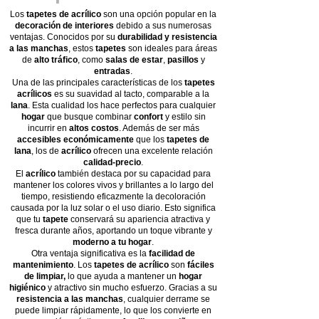
Los
tapetes de acrílico
son una opción popular en la
decoración de interiores
debido a sus numerosas
ventajas. Conocidos por su
durabilidad y resistencia
a las manchas
, estos
tapetes
son ideales para áreas
de
alto tráfico
, como
salas de estar
,
pasillos
y
entradas
.
Una de las principales características de los
tapetes
acrílicos
es su suavidad al tacto, comparable a la
lana
. Esta cualidad los hace perfectos para cualquier
hogar
que busque combinar
confort
y estilo sin
incurrir en
altos costos
. Además de ser más
accesibles económicamente
que los
tapetes de
lana
, los de
acrílico
ofrecen una excelente relación
calidad-precio
.
El
acrílico
también destaca por su capacidad para
mantener los colores vivos y brillantes a lo largo del
tiempo, resistiendo eficazmente la decoloración
causada por la luz solar o el uso diario. Esto significa
que tu
tapete
conservará su apariencia atractiva y
fresca durante años, aportando un toque vibrante y
moderno a tu hogar
.
Otra ventaja significativa es la
facilidad de
mantenimiento
. Los
tapetes de acrílico
son
fáciles
de limpiar,
lo que ayuda a mantener un
hogar
higiénico
y atractivo sin mucho esfuerzo. Gracias a su
resistencia a las manchas
, cualquier derrame se
puede limpiar rápidamente, lo que los convierte en