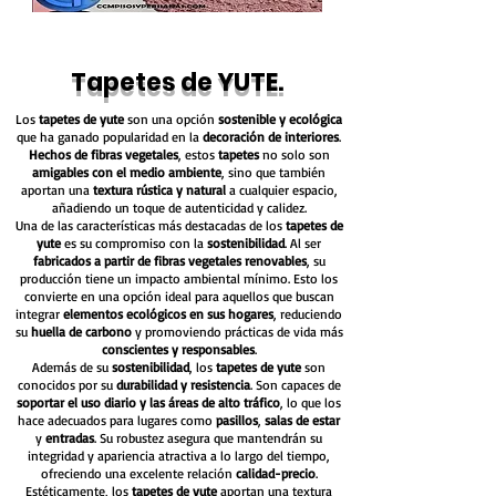
Tapetes de YUTE.
Los
tapetes de yute
son una opción
sostenible y ecológica
que ha ganado popularidad en la
decoración de interiores
.
Hechos de fibras vegetales
, estos
tapetes
no solo son
amigables con el medio ambiente
, sino que también
aportan una
textura rústica y natural
a cualquier espacio,
añadiendo un toque de autenticidad y calidez.
Una de las características más destacadas de los
tapetes de
yute
es su compromiso con la
sostenibilidad
. Al ser
fabricados a partir de fibras vegetales renovables
, su
producción tiene un impacto ambiental mínimo. Esto los
convierte en una opción ideal para aquellos que buscan
integrar
elementos ecológicos en sus hogares
, reduciendo
su
huella de carbono
y promoviendo prácticas de vida más
conscientes y responsables
.
Además de su
sostenibilidad
, los
tapetes de yute
son
conocidos por su
durabilidad y resistencia
. Son capaces de
soportar el uso diario y las áreas de alto tráfico
, lo que los
hace adecuados para lugares como
pasillos
,
salas de estar
y
entradas
. Su robustez asegura que mantendrán su
integridad y apariencia atractiva a lo largo del tiempo,
ofreciendo una excelente relación
calidad-precio
.
Estéticamente, los
tapetes de yute
aportan una textura