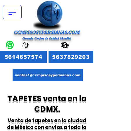
CCMPISOSYPERSIANAS.COM
Creando Confort de Calidad Mundial
5614657574
5637829203
ventas1@ccmpisosypersianas.com
TAPETES
venta en la
CDMX.
Venta de tapetes en la ciudad
de México con envíos a toda la