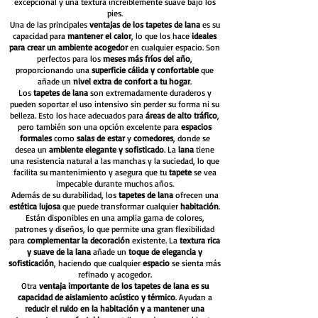
excepcional y una textura increíblemente suave bajo los
pies.
Una de las principales
ventajas de los tapetes de lana
es su
capacidad para
mantener el calor
, lo que los hace
ideales
para crear un ambiente acogedor
en cualquier espacio. Son
perfectos para los
meses más fríos del año
,
proporcionando una
superficie cálida y confortable
que
añade un
nivel extra de confort a tu hogar
.
Los
tapetes de lana
son extremadamente duraderos y
pueden soportar el uso intensivo sin perder su forma ni su
belleza. Esto los hace adecuados para
áreas de alto tráfico
,
pero también son una opción excelente para
espacios
formales
como
salas de estar
y
comedores
, donde se
desea un
ambiente elegante y sofisticado
. La
lana
tiene
una resistencia natural a las manchas y la suciedad, lo que
facilita su mantenimiento y asegura que tu
tapete
se vea
impecable durante muchos años.
Además de su durabilidad, los
tapetes de lana
ofrecen una
estética lujosa
que puede transformar cualquier
habitación
.
Están disponibles en una amplia gama de colores,
patrones y diseños, lo que permite una gran flexibilidad
para
complementar la decoración
existente. La
textura rica
y suave de la lana
añade un
toque de elegancia y
sofisticación
, haciendo que cualquier
espacio
se sienta más
refinado y acogedor.
Otra
ventaja importante de los tapetes de lana es su
capacidad de aislamiento acústico y térmico
. Ayudan a
reducir el ruido en la habitación y a mantener una