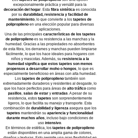
excepcionalmente práctica y versátil para la
decoración del hogar
. Esta
fibra sintética
es conocida
por su
durabilidad, resistencia y facilidad de
mantenimiento
, lo que convierte a los
tapetes de
polipropileno
en una elección popular para diversas
aplicaciones.
Una de las principales
características de los tapetes
de polipropileno
es su resistencia a las manchas y la
humedad. Gracias a las propiedades no absorbentes
de esta fibra, los derrames y manchas pueden limpiarse
fácilmente, lo que los hace ideales para hogares con
niños y mascotas. Además, su
resistencia a la
humedad significa que estos tapetes son menos
propensos a desarrollar moho o hongos
, lo que es
especialmente beneficioso en áreas con alta humedad.
Los
tapetes de polipropileno
también son
extremadamente duraderos y resistentes al desgaste, lo
que los hace perfectos para áreas de
alto tráfico
como
pasillos
,
salas de estar
y
entradas
. A pesar de su
resistencia, estos
tapetes
son sorprendentemente
ligeros, lo que facilita su manejo y transporte. Esta
combinación de
durabilidad y ligereza
asegura que los
tapetes
mantendrán su
apariencia y funcionalidad
durante muchos años
, incluso bajo condiciones de
uso
intensivo
.
En términos de estética, los
tapetes de polipropileno
están disponibles en una amplia gama de colores,
diseños y texturas. Esto permite una gran flexibilidad en