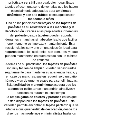
práctica y versátil
para cualquier hogar. Estos
tapetes ofrecen una serie de ventajas que los hacen
especialmente adecuados para
ambientes
dinámicos y con alto tráfico
, como aquellos con
mascotas o niños
.
Una de las principales
ventajas de los tapetes de
poliéster
es su
resistencia a las manchas y la
decoloración
. Gracias a las propiedades inherentes
del
poliéster
, estos
tapetes
pueden soportar
derrames y manchas sin absorberlas, lo que facilita
enormemente su limpieza y mantenimiento. Esta
resistencia los convierte en una elección ideal para
hogares
donde los accidentes son comunes, ya que
pueden mantenerse en buen estado con un mínimo
de esfuerzo.
Además de su practicidad, los
tapetes de poliéster
son muy
fáciles de limpiar
. Pueden ser aspirados
regularmente para mantener su apariencia fresca, y
en caso de manchas, suelen requerir solo un paño
húmedo y un detergente suave para ser eliminadas.
Esta
facilidad de mantenimiento
asegura que
los
tapetes de poliéster
se mantendrán atractivos y
funcionales durante mucho tiempo.
La
amplia gama de colores y patrones
en los que
están disponibles los
tapetes de poliéster
. Esta
variedad permite encontrar el
tapete perfecto
que se
adapte a cualquier
estilo de decoración
, desde los
diseños más
modernos y minimalistas
hasta los