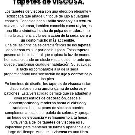
Tapetes de VISCOSA.
Los
tapetes de viscosa
son una elección elegante y
sofisticada que añade un toque de lujo a cualquier
espacio. Conocida por su
brillo sedoso y su textura
suave
, la
viscosa
, también conocida como
rayón
, es
una
fibra sintética hecha de pulpa de madera
que
imita la apariencia y la
sensación de la seda, pero a
un costo mucho más accesible
.
Una de las principales características de los
tapetes
de viscosa
es su
apariencia lujosa
. Estos
tapetes
poseen un brillo natural que captura la luz de manera
hermosa, creando un efecto visual deslumbrante que
puede transformar cualquier
habitación
. Su suavidad
al tacto es comparable a la de la seda,
proporcionando una sensación de
lujo y confort bajo
los pies
.
En términos de diseño, los
tapetes de viscosa
están
disponibles en una
amplia gama de colores y
patrones
. Esta versatilidad permite que se adapten a
diversos
estilos de decoración
, desde el
contemporáneo y moderno hasta el clásico y
tradicional
. Los
tapetes de viscosa
pueden
complementar cualquier paleta de colores y agregar
un toque de
elegancia y refinamiento a tu hogar
.
Otra ventaja de los
tapetes de viscosa
es su
capacidad para mantener su forma y apariencia a lo
largo del tiempo. Aunque la
viscosa
es una
fibra