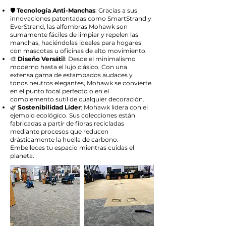
🛡️
Tecnología Anti-Manchas
: Gracias a sus
innovaciones patentadas como SmartStrand y
EverStrand, las alfombras Mohawk son
sumamente fáciles de limpiar y repelen las
manchas, haciéndolas ideales para hogares
con mascotas u oficinas de alto movimiento.
🎨
Diseño Versátil
: Desde el minimalismo
moderno hasta el lujo clásico. Con una
extensa gama de estampados audaces y
tonos neutros elegantes, Mohawk se convierte
en el punto focal perfecto o en el
complemento sutil de cualquier decoración.
🌿
Sostenibilidad Líder
: Mohawk lidera con el
ejemplo ecológico. Sus colecciones están
fabricadas a partir de fibras recicladas
mediante procesos que reducen
drásticamente la huella de carbono.
Embelleces tu espacio mientras cuidas el
planeta.