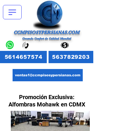
CCMPISOSYPERSIANAS.COM
Creando Confort de Calidad Mundial
5614657574
5637829203
ventas1@ccmpisosypersianas.com
Promoción Exclusiva:
Alfombras Mohawk en CDMX