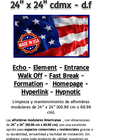
24" x 24" cdmx - d.f
Echo
-
Element
-
Entrance
Walk Off
-
Fast Break
-
Formation
-
Homepage
-
Hyperlink
-
Hypnotic
Limpieza y mantenimiento de alfombras
modulares de 24” x 24” (60.96 cm x 60.96
cm).
Las
alfombras modulares Americanas
, con dimensiones
de
24” x 24” (60.96 cm x 60.96 cm)
, son una excelente
opción para
espacios comerciales
y
residenciales
gracias a
su durabilidad, versatilidad y facilidad de instalación. Sin
embargo, como todo producto de calidad, requieren un