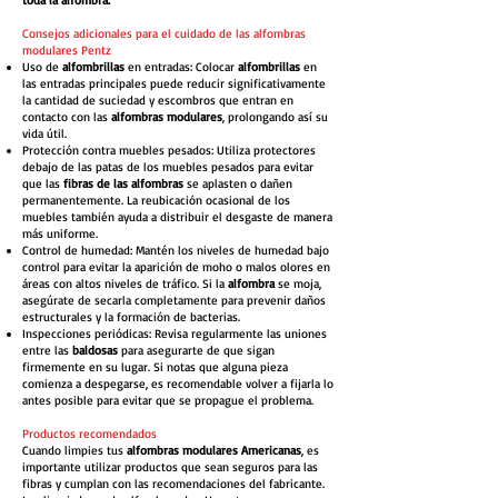
toda la alfombra.
Consejos adicionales para el cuidado de las alfombras
modulares Pentz
Uso de
alfombrillas
en entradas: Colocar
alfombrillas
en
las entradas principales puede reducir significativamente
la cantidad de suciedad y escombros que entran en
contacto con las
alfombras modulares
, prolongando así su
vida útil.
Protección contra muebles pesados: Utiliza protectores
debajo de las patas de los muebles pesados para evitar
que las
fibras de las alfombras
se aplasten o dañen
permanentemente. La reubicación ocasional de los
muebles también ayuda a distribuir el desgaste de manera
más uniforme.
Control de humedad: Mantén los niveles de humedad bajo
control para evitar la aparición de moho o malos olores en
áreas con altos niveles de tráfico. Si la
alfombra
se moja,
asegúrate de secarla completamente para prevenir daños
estructurales y la formación de bacterias.
Inspecciones periódicas: Revisa regularmente las uniones
entre las
baldosas
para asegurarte de que sigan
firmemente en su lugar. Si notas que alguna pieza
comienza a despegarse, es recomendable volver a fijarla lo
antes posible para evitar que se propague el problema.
Productos recomendados
Cuando limpies tus
alfombras modulares Americanas
, es
importante utilizar productos que sean seguros para las
fibras y cumplan con las recomendaciones del fabricante.