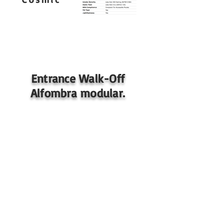
Entrance Walk-Off
Alfombra modular.
Especificaciones de ENTRANCE WALK-OFF
Construcción: Bucle Texturizado (Textured Loop).
Respaldo Estándar: Nexus® Modular.
Método de Teñido: Teñido en solución (Solution
Dyed).
Tipo de Fibra: Poliéster APEX SDP®.
Peso de la Cara: 26 oz./sy ( 882 g/m²)
Densidad de la Pila: 7698 oz./y³ (285.45 kg/m³)
Calibre: 1/10 (3.94 hileras/cm)
Espesor total (promedio nominal) .304 pulgadas
Tamaño Estándar: 24" x 24" aprox. (60.96 cm x
60.96 cm)