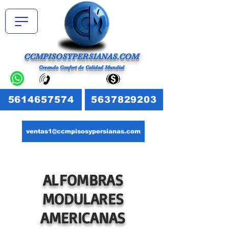
CCMPISOSYPERSIANAS.COM
Creando Confort de Calidad Mundial
5614657574
5637829203
ventas1@ccmpisosypersianas.com
ALFOMBRAS
MODULARES
AMERICANAS