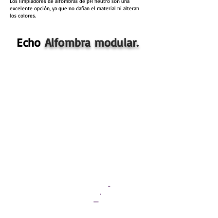
Los limpiadores de alfombras de pH neutro son una
excelente opción, ya que no dañan el material ni alteran
los colores.
Alfombra modular AMERICANA | Carpet Tille 24" x 24" e-h | ccm
Echo
Alfombra modular.
Especificaciones de ECHO
Construcción: Bucle con diseño (Patterned Loop).
Respaldo Estándar: Nexus® Modular.
Método de Teñido: Teñido en solución (Solution
Dyed)
Tipo de Fibra: Poliéster APEX SDP®.
Peso de la Cara: 16 oz./sy ( 543 g/m²)
Densidad de la Pila: 7958 oz./y³ (295.09 kg/m³)
Calibre: 1/12 (4.72 hileras/cm)
Espesor total (promedio nominal) .076 pulgadas
Tamaño Estándar: 24" x 24" aprox. (60.96 cm x
60.96 cm)
Características Ambientales.
Contribución LEED: Nexus® Modular
..
Certificación SCAS / NSF 140: Oro
.
CRI Green Label Plus: GLP2690
.....
Contenido reciclado pre-consumo: 42.95%.
Contenido reciclado post-consumo: 0%.