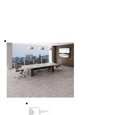
ASTM F925 (Resistencia Química): Aprobado
ASTM F1514 (Resistencia al Calor): Aprobado
ASTM F1515 (Resistencia a la Luz): Aprobado
ASTM E648 (Flujo Crítico Radiante): Aprobado.
ASTM E662 (Densidad Óptica de Humo): Aprobado.
ASTM C1028 (Resistencia al Deslizamiento):
Aprobado.
ASTM F970 (Carga Estática): Aprobado.