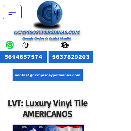
CCMPISOSYPERSIANAS.COM
Creando Confort de Calidad Mundial
5614657574
5637829203
ventas1@ccmpisosypersianas.com
LVT: Luxury Vinyl Tile
AMERICANOS