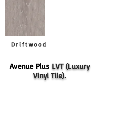
Driftwood
Avenue Plus
LVT (Luxury
Vinyl Tile).
Especificaciones de AVENUE PLUS
Espesor: 2mm.
Capa de Desgaste: 12 mil.
Acabado / Recubrimiento: Exceed™ con Micro-
Perlas de Cerámica.
Dimensiones Nominales: 7" x 48" (17.78 X 121.92
cm)
Repetición de Patrón: Patrón de Madera Aleatorio.
Tratamiento de Bordes: Biselado.
Clase de Respaldo: Grado Comercial.