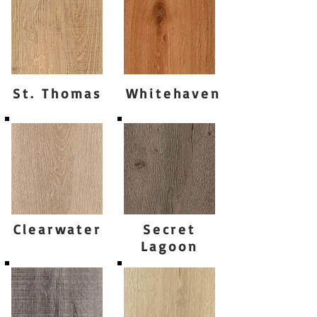
St. Thomas
Whitehaven
Clearwater
Secret
Lagoon