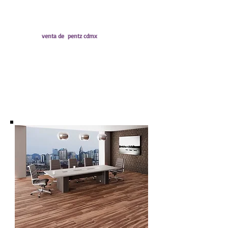
ASTM F386 (Espesor): Aprobado
ASTM F1914 (Indentación Residual): Aprobado
ASTM F137 (Flexibilidad): Aprobado
ASTM F2199 (Estabilidad Dimensional):
Aprobado
venta de pentz cdmx
ASTM F925 (Resistencia Química): Aprobado
ASTM F1514 (Resistencia al Calor): Aprobado
ASTM F1515 (Resistencia a la Luz): Aprobado
ASTM E648 (Flujo Crítico Radiante): Aprobado
ASTM E662 (Densidad Óptica de Humo): Aprobado
ASTM C1028 (Resistencia al Deslizamiento):
Aprobado
ASTM F970 (Carga Estática): Aprobado