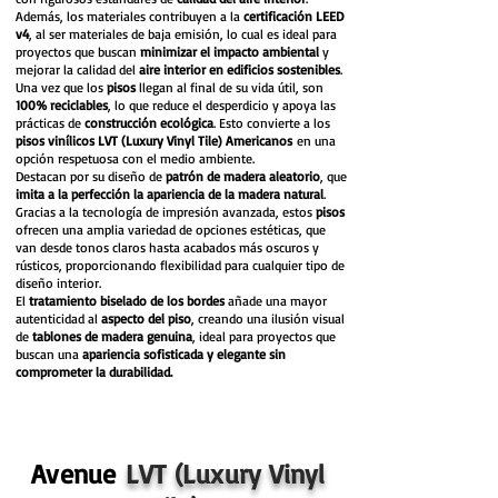
Además, los materiales contribuyen a la
certificación LEED
v4
, al ser materiales de baja emisión, lo cual es ideal para
proyectos que buscan
minimizar el impacto ambiental
y
mejorar la calidad del
aire interior en edificios sostenibles
.
Una vez que los
pisos
llegan al final de su vida útil, son
100% reciclables
, lo que reduce el desperdicio y apoya las
prácticas de
construcción ecológica
. Esto convierte a los
pisos vinílicos LVT (Luxury Vinyl Tile) Americanos
en una
opción respetuosa con el medio ambiente.
Destacan por su diseño de
patrón de madera aleatorio
, que
imita a la perfección la apariencia de la madera natural
.
Gracias a la tecnología de impresión avanzada, estos
pisos
ofrecen una amplia variedad de opciones estéticas, que
van desde tonos claros hasta acabados más oscuros y
rústicos, proporcionando flexibilidad para cualquier tipo de
diseño interior.
El
tratamiento biselado de los bordes
añade una mayor
autenticidad al
aspecto del piso
, creando una ilusión visual
de
tablones de madera genuina
, ideal para proyectos que
buscan una
apariencia sofisticada y elegante sin
comprometer la durabilidad.
PISO VINÍLICO LVT (Luxury vinyl tile) AMERICANO | cdmx | ccm
LVT: Luxury Vinyl Tile AMERICANOS
Avenue
LVT (Luxury Vinyl