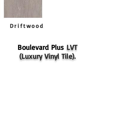
Driftwood
Boulevard Plus
LVT
(Luxury Vinyl Tile).
Especificaciones de BOULEVARD PLUS
Espesor: 2.5 mm..
Capa de Desgaste: 20 mil.
Acabado / Recubrimiento: Exceed™ con Micro-
Perlas de Cerámica.
Dimensiones Nominales: 7" x 48" (17.78 X 121.92
cm)..
Repetición de Patrón: Patrón de Madera Aleatorio.
Tratamiento de Bordes: Biselado.
Clase de Respaldo: Grado Comercial.
Tráfico Comercial: Comercial Pesado.
Antimicrobiano Adicional: Sí.