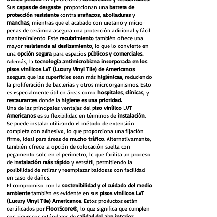
Sus
capas de desgaste
proporcionan una
barrera de
protección resistente
contra
arañazos
,
abolladuras
y
manchas
, mientras que el acabado con uretano y micro-
perlas de cerámica asegura una protección adicional y fácil
mantenimiento. Este
recubrimiento
también ofrece una
mayor
resistencia al deslizamiento,
lo que lo convierte en
una
opción segura
para espacios
públicos y comerciales.
Además, la
tecnología antimicrobiana incorporada en los
pisos vinílicos LVT (Luxury Vinyl Tile) de Americanos
asegura que las superficies sean más
higiénicas
, reduciendo
la proliferación de bacterias y otros microorganismos. Esto
es especialmente útil en áreas como
hospitales
,
clínicas
, y
restaurantes
donde la
higiene es una prioridad.
Una de las principales ventajas del
piso vinílico LVT
Americanos
es su flexibilidad en términos de
instalación
.
Se puede instalar utilizando el método de extensión
completa con adhesivo, lo que proporciona una fijación
firme, ideal para áreas de
mucho tráfico
. Alternativamente,
también ofrece la opción de colocación suelta con
pegamento solo en el perímetro, lo que facilita un proceso
de
instalación más rápido
y versátil, permitiendo la
posibilidad de retirar y reemplazar baldosas con facilidad
en caso de daños.
El compromiso
con la
sostenibilidad y el cuidado del medio
ambiente
también es evidente en sus
pisos vinílicos LVT
(Luxury Vinyl Tile) Americanos
. Estos productos están
certificados por
FloorScore®
, lo que significa que cumplen
con rigurosos estándares de
calidad del aire interior
.