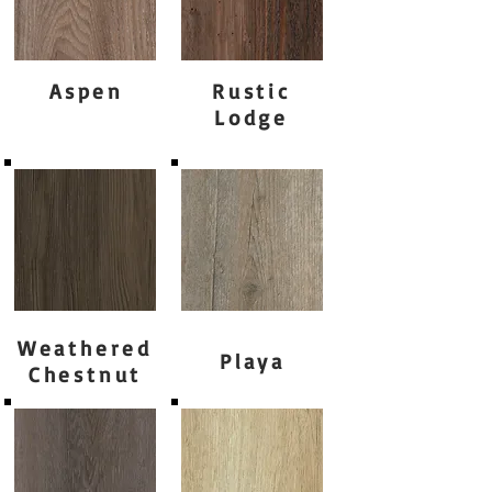
Aspen
Rustic
Lodge
Weathered
Playa
Chestnut