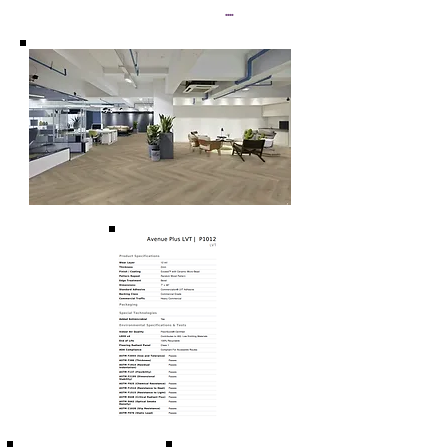
ASTM F970 (Carga Estática): Aprobado.
....