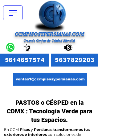
CCMPISOSYPERSIANAS.COM
Creando Confort de Calidad Mundial
5614657574
5637829203
ventas1@ccmpisosypersianas.com
PASTOS o CÉSPED en la
CDMX : Tecnología Verde para
tus Espacios.
En CCM
Pisos
y
Persianas transformamos tus
exteriores e interiores
con soluciones de