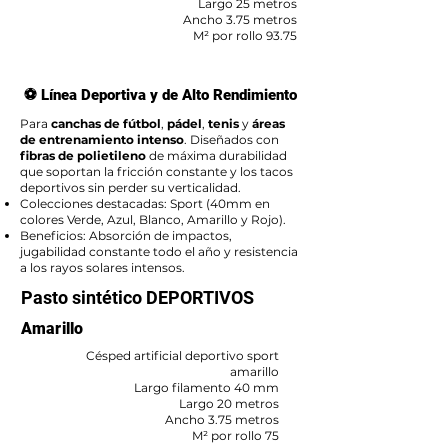
Largo 25 metros
Ancho 3.75 metros
M² por rollo 93.75
⚽ Línea Deportiva y de Alto Rendimiento
Para
canchas de fútbol
,
pádel
,
tenis
y
áreas
de entrenamiento intenso
. Diseñados con
fibras de polietileno
de máxima durabilidad
que soportan la fricción constante y los tacos
deportivos sin perder su verticalidad.
Colecciones destacadas: Sport (40mm en
colores Verde, Azul, Blanco, Amarillo y Rojo).
Beneficios: Absorción de impactos,
jugabilidad constante todo el año y resistencia
a los rayos solares intensos.
Pasto sintético DEPORTIVOS
Amarillo
Césped artificial deportivo sport
amarillo
Largo filamento 40 mm
Largo 20 metros
Ancho 3.75 metros
M² por rollo 75