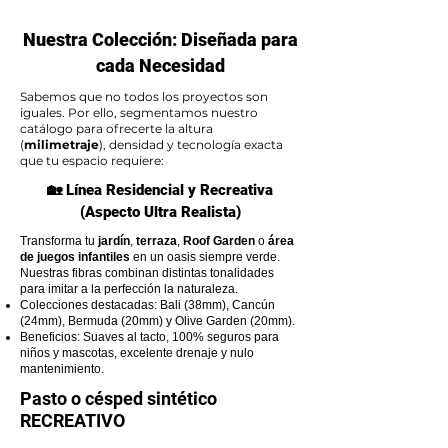
Nuestra Colección: Diseñada para
cada Necesidad
Sabemos que no todos los proyectos son
iguales. Por ello, segmentamos nuestro
catálogo para ofrecerte la altura
(
milimetraje
), densidad y tecnología exacta
que tu espacio requiere:
🏡 Línea Residencial y Recreativa
(Aspecto Ultra Realista)
Transforma tu
jardín
,
terraza
,
Roof Garden
o
área
de juegos infantiles
en un oasis siempre verde.
Nuestras fibras combinan distintas tonalidades
para imitar a la perfección la naturaleza.
Colecciones destacadas: Bali (38mm), Cancún
(24mm), Bermuda (20mm) y Olive Garden (20mm).
Beneficios: Suaves al tacto, 100% seguros para
niños y mascotas, excelente drenaje y nulo
mantenimiento.
Pasto o césped sintético
RECREATIVO