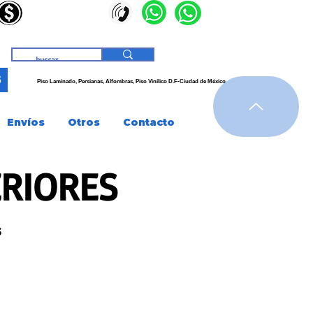
3
Piso Laminado, Persianas,
Alfombras, Piso
Vinílico
D.F-Ciudad de
México
Envíos
Otros
Contacto
ERIORES
s