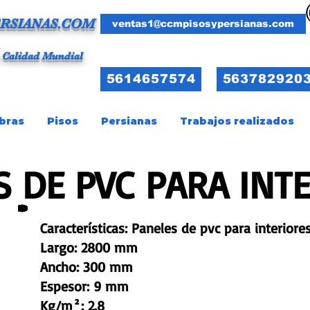
RSIANAS.COM
ventas1@ccmpisosypersianas.com
 Calidad Mundial
5614657574
563782920
bras
Pisos
Persianas
Trabajos realizados
 DE PVC PARA INT
Características: Paneles de pvc para interiore
Largo: 2800 mm
Ancho: 300 mm
Espesor: 9 mm
Kg/m²: 2.8