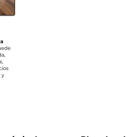
ia
uede
da,
s,
cios
 y