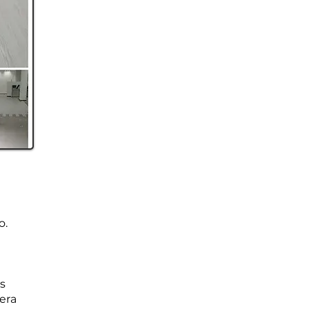
o.
s
era