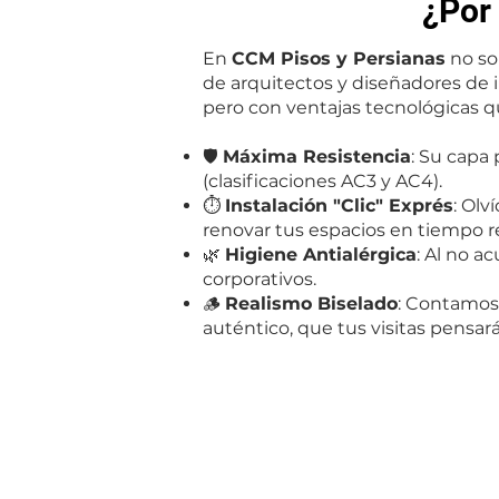
¿Por
En
CCM Pisos y Persianas
no so
de arquitectos y diseñadores de i
pero con ventajas tecnológicas que
🛡️
Máxima Resistencia
: Su capa
(clasificaciones AC3 y AC4).
⏱️
Instalación "Clic" Exprés
: Olv
renovar tus espacios en tiempo r
🌿
Higiene Antialérgica
: Al no a
corporativos.
🪵
Realismo Biselado
: Contamos
auténtico, que tus visitas pensar