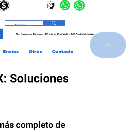
3
Piso Laminado, Persianas,
Alfombras, Piso
Vinílico
D.F-Ciudad de
México
Envíos
Otros
Contacto
X: Soluciones
 más completo de