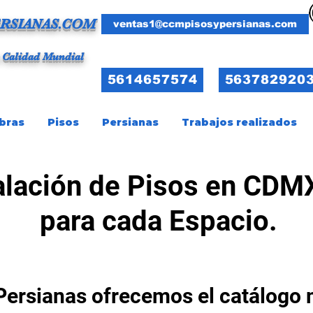
RSIANAS.COM
ventas1@ccmpisosypersianas.com
 Calidad Mundial
5614657574
563782920
bras
Pisos
Persianas
Trabajos realizados
alación de Pisos en CDM
para cada Espacio.
Persianas ofrecemos el catálogo