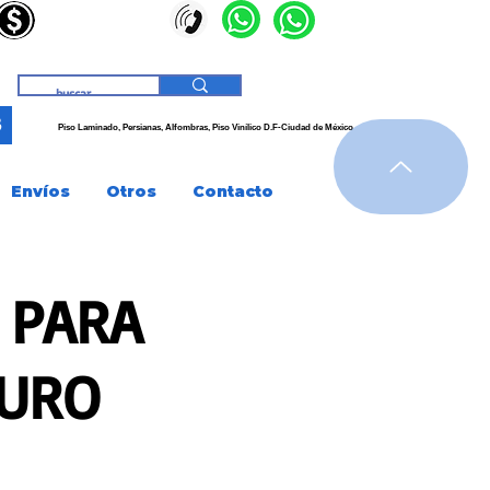
3
Piso Laminado, Persianas,
Alfombras, Piso
Vinílico
D.F-Ciudad de
México
Envíos
Otros
Contacto
 PARA
MURO