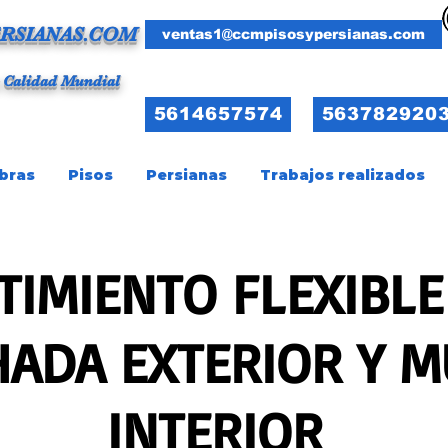
RSIANAS.COM
ventas1@ccmpisosypersianas.com
 Calidad Mundial
5614657574
563782920
bras
Pisos
Persianas
Trabajos realizados
TIMIENTO FLEXIBLE
HADA EXTERIOR Y 
INTERIOR