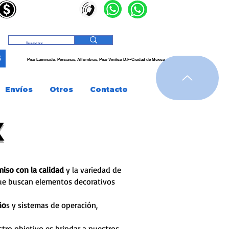
3
Piso Laminado, Persianas,
Alfombras, Piso
Vinílico
D.F-Ciudad de
México
Envíos
Otros
Contacto
X
iso con la calidad
y la variedad de
ue buscan elementos decorativos
ño
s y sistemas de operación,
stro objetivo es brindar a nuestros