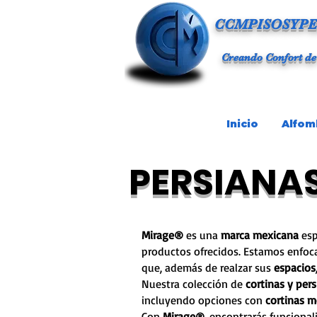
CCMPISOSYPE
Creando Confort de
Inicio
Alfom
PERSIANA
Mirage®
es una
marca mexicana
esp
productos ofrecidos. Estamos enfo
que, además de realzar sus
espacios
Nuestra colección de
cortinas y per
incluyendo opciones con
cortinas m
Con
Mirage®
, encontrarás funcional