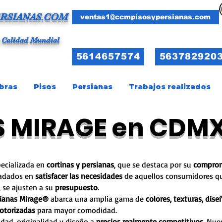
RSIANAS.COM
ventas1@ccmpisosypersianas.com
 Calidad Mundial
5614657574
563782920
bras
Pisos
Persianas
Trabajos realizados
S MIRAGE en CDM
ecializada en
cortinas y persianas
, que se destaca por su
comprom
cadados en
satisfacer las necesidades
de aquellos consumidores q
, se ajusten a su
presupuesto
.
sianas Mirage®
abarca una amplia gama de
colores, texturas, dise
otorizadas
para mayor comodidad.
idad, originalidad y diseño a
precios realmente competitivos
. Nue