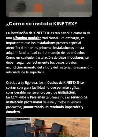
¿Cómo se instala KINETEX?
La
instalación de KINETEX®
es tan sencilla como la de
una
alfombra modular
tradicional. Sin embargo, es
importante que los
instaladores
presten especial
atención durante las primeras
instalaciones
, hasta
adquirir familiaridad con el manejo de los módulos.
Como en cualquier instalación de
pisos modulares
, se
deben seguir correctamente los pasos previos:
acondicionamiento del sitio y del material, preparación
adecuada de la superficie.
Venta de KINETEX® en la CDMX y
envíos a todo México | ccm.
Gracias a su ligereza, los
módulos de KINETEX®
se
cortan con gran facilidad, lo que permite agilizar
considerablemente el proceso de
instalación
.
En CCM
Pisos
y
Persianas
te ofrecemos el
servicio de
instalación profesional
de este y todos nuestros
productos,
garantizando un resultado impecable y
duradero
.