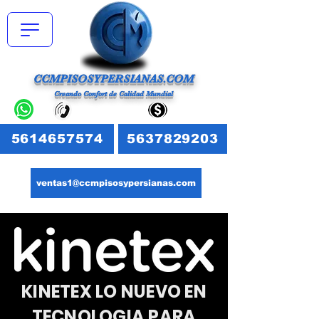
CCMPISOSYPERSIANAS.COM
Creando Confort de Calidad Mundial
5614657574
5637829203
ventas1@ccmpisosypersianas.com
KINETEX LO NUEVO EN
TECNOLOGIA PARA