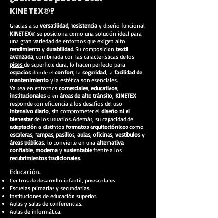
KINETEX®?
Gracias a su
versatilidad
,
resistencia
y diseño funcional,
KINETEX
® se posiciona como una solución ideal para
una gran variedad de entornos que exigen alto
rendimiento
y
durabilidad
. Su composición
textil
avanzada
, combinada con las características de los
pisos
de superficie dura, lo hacen perfecto para
espacios
donde el
confort
, la
seguridad
, la
facilidad de
mantenimiento
y la estética son esenciales.
Ya sea en entornos
comerciales
,
educativos
,
institucionales
o en
áreas de alto tránsito
,
KINETEX
responde con eficiencia a los desafíos del uso
intensivo diario
, sin comprometer el
diseño ni el
bienestar
de los usuarios. Además, su capacidad de
adaptación
a distintos
formatos arquitectónicos
como
escaleras
,
rampas
,
pasillos
,
aulas
,
oficinas
,
vestíbulos
y
áreas públicas,
lo convierte en una
alternativa
confiable
,
moderna
y
sustentable
frente a los
recubrimientos tradicionales
.
Educación.
Centros de desarrollo infantil, preescolares.
Escuelas primarias y secundarias.
Instituciones de educación superior.
Aulas y salas de conferencias.
Aulas de informática.