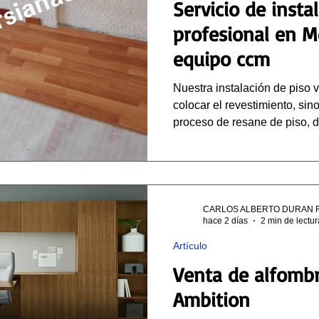
Servicio de insta
profesional en M
equipo ccm
Nuestra instalación de piso v
colocar el revestimiento, si
proceso de resane de piso,
que la superficie base esté 
preparada para recibir el nue
CARLOS ALBERTO DURAN 
hace 2 días
2 min de lectur
Artículo
Venta de alfomb
Ambition