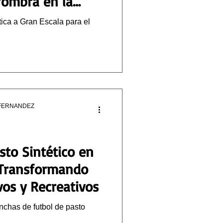
lfombra en la
ados
ica a Gran Escala para el
FERNANDEZ
sto Sintético en
: Transformando
vos y Recreativos
anchas de futbol de pasto