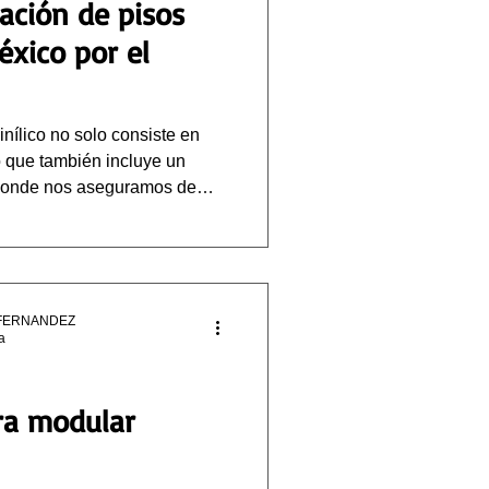
lación de pisos
éxico por el
inílico no solo consiste en
no que también incluye un
 donde nos aseguramos de
perfectamente nivelada y
vo piso.
FERNANDEZ
a
ra modular