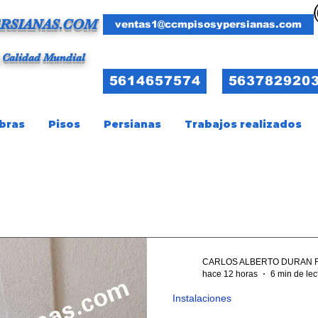
RSIANAS.COM
ventas1@ccmpisosypersianas.com
 Calidad Mundial
5614657574
563782920
bras
Pisos
Persianas
Trabajos realizados
CARLOS ALBERTO DURAN 
hace 12 horas
6 min de lec
Instalaciones