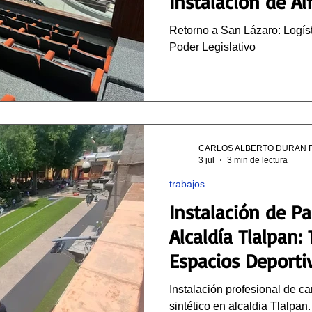
Instalación de A
Cámara de Diput
Retorno a San Lázaro: Logíst
Poder Legislativo
CARLOS ALBERTO DURAN 
3 jul
3 min de lectura
trabajos
Instalación de Pa
Alcaldía Tlalpan
Espacios Deporti
Instalación profesional de c
sintético en alcaldia Tlalpan.