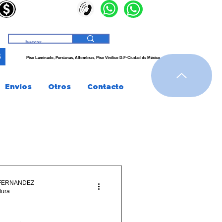
3
Piso Laminado, Persianas,
Alfombras, Piso
Vinílico
D.F-Ciudad de
México
Envíos
Otros
Contacto
FERNANDEZ
tura