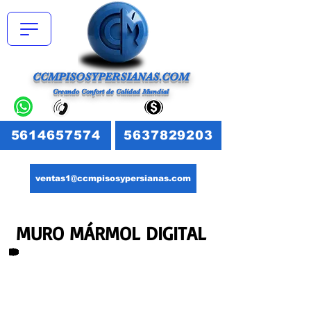
CCMPISOSYPERSIANAS.COM
Creando Confort de Calidad Mundial
5614657574
5637829203
ventas1@ccmpisosypersianas.com
MURO MÁRMOL DIGITAL
Características: Muro Mármol
Digital
Largo: 2440 mm