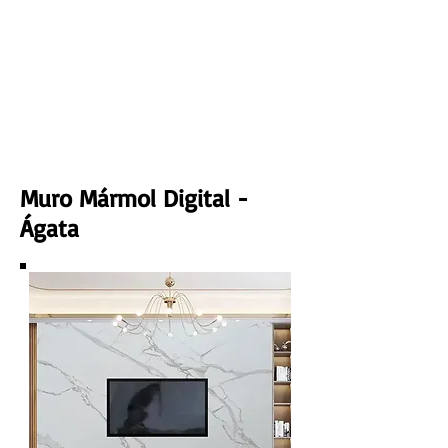
Ancho: 1220 mm
Espesor: 3 mm
Peso: 19 kg por pz
M²/pz: 2.977
Muro Mármol Digital -
Ágata