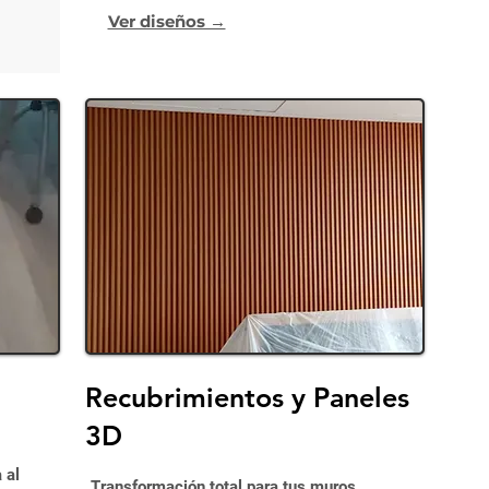
Ver diseños →
Recubrimientos y Paneles
3D
 al
Transformación total para tus muros.