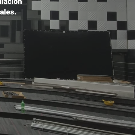
alación
ales.