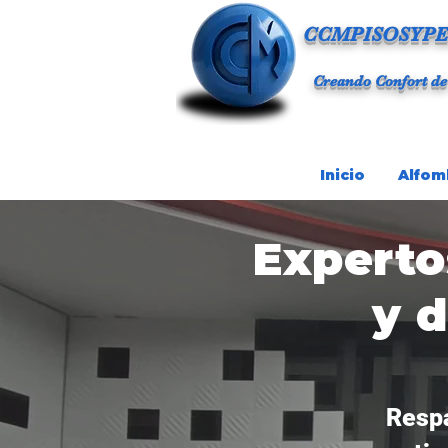
CCMPISOSYPE
Creando Confort de
Inicio
Alfom
Experto
y 
Respa