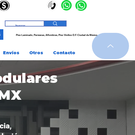
3
Piso Laminado, Persianas,
Alfombras, Piso
Vinílico
D.F-Ciudad de
México
Envíos
Otros
Contacto
odulares
DMX
cia,