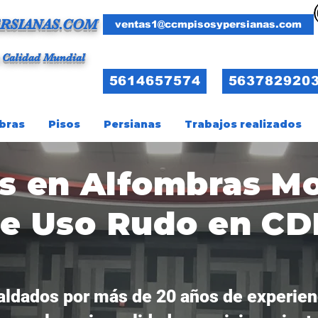
RSIANAS.COM
ventas1@ccmpisosypersianas.com
 Calidad Mundial
5614657574
563782920
bras
Pisos
Persianas
Trabajos realizados
s en Alfombras M
de Uso Rudo en C
ldados por más de 20 años de experien